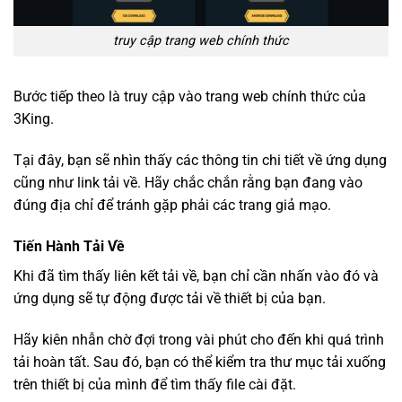
truy cập trang web chính thức
Bước tiếp theo là truy cập vào trang web chính thức của
3King.
Tại đây, bạn sẽ nhìn thấy các thông tin chi tiết về ứng dụng
cũng như link tải về. Hãy chắc chắn rằng bạn đang vào
đúng địa chỉ để tránh gặp phải các trang giả mạo.
Tiến Hành Tải Về
Khi đã tìm thấy liên kết tải về, bạn chỉ cần nhấn vào đó và
ứng dụng sẽ tự động được tải về thiết bị của bạn.
Hãy kiên nhẫn chờ đợi trong vài phút cho đến khi quá trình
tải hoàn tất. Sau đó, bạn có thể kiểm tra thư mục tải xuống
trên thiết bị của mình để tìm thấy file cài đặt.