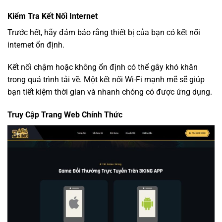
Kiểm Tra Kết Nối Internet
Trước hết, hãy đảm bảo rằng thiết bị của bạn có kết nối
internet ổn định.
Kết nối chậm hoặc không ổn định có thể gây khó khăn
trong quá trình tải về. Một kết nối Wi-Fi mạnh mẽ sẽ giúp
bạn tiết kiệm thời gian và nhanh chóng có được ứng dụng.
Truy Cập Trang Web Chính Thức