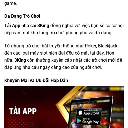
game.
Đa Dạng Trò Chơi
Tải App nhà cái 3King
đồng nghĩa với việc bạn sẽ có cơ hội
tiếp cận một kho tàng trò chơi phong phú và đa dạng.
Từ những trò chơi bài truyền thống như Poker, Blackjack
đến các loại máy slot hiện đại đều có mặt tại đây. Hơn
nữa,
3King
còn thường xuyên cập nhật các trò chơi mới để
đáp ứng nhu cầu ngày càng cao của người chơi.
Khuyến Mại và Ưu Đãi Hấp Dẫn