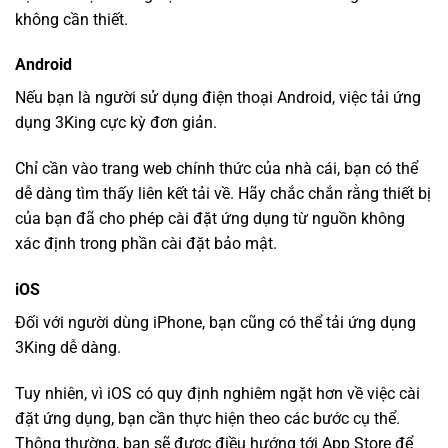
không cần thiết.
Android
Nếu bạn là người sử dụng điện thoại Android, việc tải ứng
dụng 3King cực kỳ đơn giản.
Chỉ cần vào trang web chính thức của nhà cái, bạn có thể
dễ dàng tìm thấy liên kết tải về. Hãy chắc chắn rằng thiết bị
của bạn đã cho phép cài đặt ứng dụng từ nguồn không
xác định trong phần cài đặt bảo mật.
iOS
Đối với người dùng iPhone, bạn cũng có thể tải ứng dụng
3King dễ dàng.
Tuy nhiên, vì iOS có quy định nghiêm ngặt hơn về việc cài
đặt ứng dụng, bạn cần thực hiện theo các bước cụ thể.
Thông thường, bạn sẽ được điều hướng tới App Store để