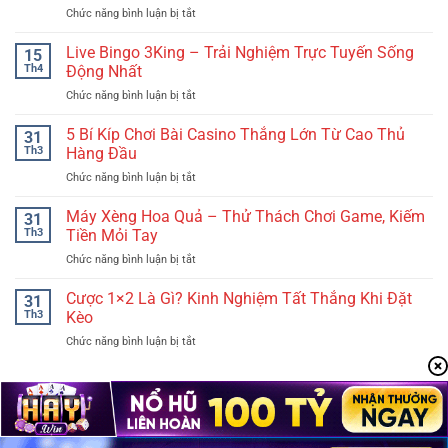
ở
Chức năng bình luận bị tắt
Pragmatic
Play
Live Bingo 3King – Trải Nghiệm Trực Tuyến Sống
15
3King:
Th4
Động Nhất
Vùng
ở
Chức năng bình luận bị tắt
Đất
Live
Hứa
Bingo
5 Bí Kíp Chơi Bài Casino Thắng Lớn Từ Cao Thủ
Cho
31
3King
Những
Th3
Hàng Đầu
–
Tín
ở
Chức năng bình luận bị tắt
Trải
Đồ
5
Nghiệm
Nổ
Bí
Máy Xèng Hoa Quả – Thử Thách Chơi Game, Kiếm
Trực
31
Hũ
Kíp
Tuyến
Th3
Tiền Mỏi Tay
Chơi
Sống
ở
Chức năng bình luận bị tắt
Bài
Động
Máy
Casino
Nhất
Xèng
Cược 1×2 Là Gì? Kinh Nghiệm Tất Thắng Khi Đặt
Thắng
31
Hoa
Lớn
Th3
Kèo
Quả
Từ
ở
Chức năng bình luận bị tắt
–
Cao
Cược
Thử
Thủ
1×2
Thách
Hàng
Là
Chơi
Đầu
Gì?
Game,
Kinh
Kiếm
Nghiệm
Tiền