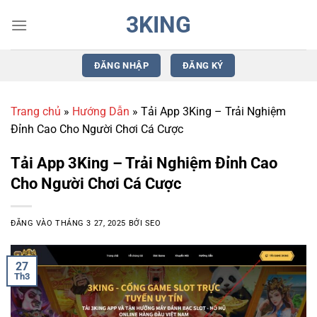
Bỏ
3KING
qua
nội
dung
ĐĂNG NHẬP
ĐĂNG KÝ
Trang chủ
»
Hướng Dẫn
»
Tải App 3King – Trải Nghiệm
Đỉnh Cao Cho Người Chơi Cá Cược
Tải App 3King – Trải Nghiệm Đỉnh Cao
Cho Người Chơi Cá Cược
ĐĂNG VÀO
THÁNG 3 27, 2025
BỞI
SEO
27
Th3