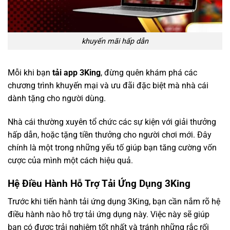
khuyến mãi hấp dẫn
Mỗi khi bạn
tải app 3King
, đừng quên khám phá các
chương trình khuyến mại và ưu đãi đặc biệt mà nhà cái
dành tặng cho người dùng.
Nhà cái thường xuyên tổ chức các sự kiện với giải thưởng
hấp dẫn, hoặc tặng tiền thưởng cho người chơi mới. Đây
chính là một trong những yếu tố giúp bạn tăng cường vốn
cược của mình một cách hiệu quả.
Hệ Điều Hành Hỗ Trợ Tải Ứng Dụng 3King
Trước khi tiến hành tải ứng dụng 3King, bạn cần nắm rõ hệ
điều hành nào hỗ trợ tải ứng dụng này. Việc này sẽ giúp
bạn có được trải nghiệm tốt nhất và tránh những rắc rối