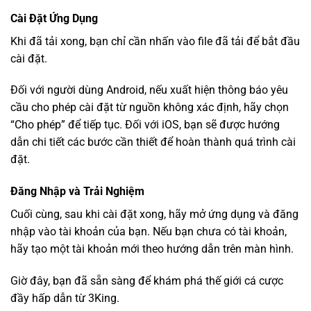
Cài Đặt Ứng Dụng
Khi đã tải xong, bạn chỉ cần nhấn vào file đã tải để bắt đầu
cài đặt.
Đối với người dùng Android, nếu xuất hiện thông báo yêu
cầu cho phép cài đặt từ nguồn không xác định, hãy chọn
“Cho phép” để tiếp tục. Đối với iOS, bạn sẽ được hướng
dẫn chi tiết các bước cần thiết để hoàn thành quá trình cài
đặt.
Đăng Nhập và Trải Nghiệm
Cuối cùng, sau khi cài đặt xong, hãy mở ứng dụng và đăng
nhập vào tài khoản của bạn. Nếu bạn chưa có tài khoản,
hãy tạo một tài khoản mới theo hướng dẫn trên màn hình.
Giờ đây, bạn đã sẵn sàng để khám phá thế giới cá cược
đầy hấp dẫn từ 3King.