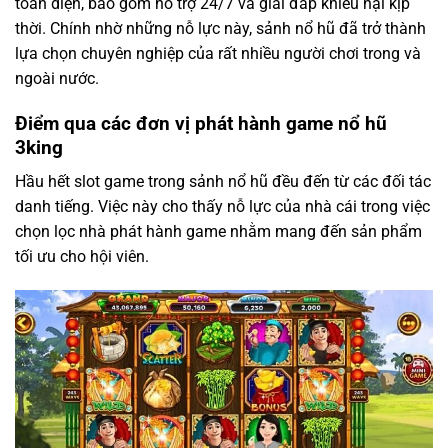
toàn diện, bao gồm hỗ trợ 24/7 và giải đáp khiếu nại kịp
thời. Chính nhờ những nỗ lực này, sảnh nổ hũ đã trở thành
lựa chọn chuyên nghiệp của rất nhiều người chơi trong và
ngoài nước.
Điểm qua các đơn vị phát hành game nổ hũ
3king
Hầu hết slot game trong sảnh nổ hũ đều đến từ các đối tác
danh tiếng. Việc này cho thấy nỗ lực của nhà cái trong việc
chọn lọc nhà phát hành game nhằm mang đến sản phẩm
tối ưu cho hội viên.