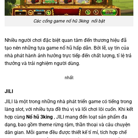
Các cổng game nổ hũ 3king nổi bật
Nhiều người chơi đặc biệt quan tâm đến thương hiệu đã
tạo nên những tựa game nổ hũ hấp dẫn. Bởi lẽ, uy tín của
nhà phát hành ảnh hưởng trực tiếp đến chất lượng, tỉ lệ trả
thưởng và trải nghiệm người dùng.
nhất
JILI
JILI là một trong những nhà phát triển game có tiếng trong
làng slot, với nhiều tựa đề thú vị và lối chơi lôi cuốn. Khi kết
hợp cùng
Nổ hũ 3king
, JILI mang đến loạt sản phẩm đa
dạng, bao gồm theme rừng rậm, thần thoại và câu chuyện
dân gian. Mỗi game đều được thiết kế tỉ mỉ, tích hợp chế