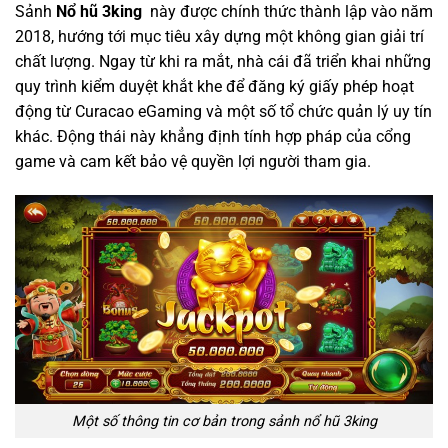
Sảnh
Nổ hũ 3king
này được chính thức thành lập vào năm
2018, hướng tới mục tiêu xây dựng một không gian giải trí
chất lượng. Ngay từ khi ra mắt, nhà cái đã triển khai những
quy trình kiểm duyệt khắt khe để đăng ký giấy phép hoạt
động từ Curacao eGaming và một số tổ chức quản lý uy tín
khác. Động thái này khẳng định tính hợp pháp của cổng
game và cam kết bảo vệ quyền lợi người tham gia.
Một số thông tin cơ bản trong sảnh nổ hũ 3king