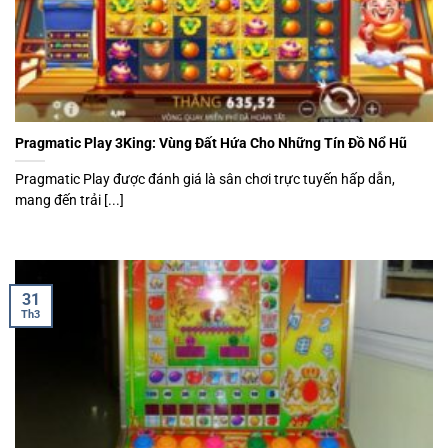
Pragmatic Play 3King: Vùng Đất Hứa Cho Những Tín Đồ Nổ Hũ
Pragmatic Play được đánh giá là sân chơi trực tuyến hấp dẫn,
mang đến trải [...]
31
Th3