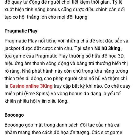
độ quay tự động để người chơi tiết kiệm thời gian. Tỷ lệ
xuất hiện tính năng bonus cũng được điều chỉnh cân đối
tạo cơ hội thắng lớn cho mọi đối tượng.
Pragmatic Play
Pragmatic Play nổi tiếng với những chủ đề slot đặc sắc và
jackpot được đặt cược chỉn chu. Tại sảnh
Nổ hũ 3king
,
tựa game của Pragmatic Play thường sở hữu đồ họa 3D,
hiệu ứng âm thanh sống động và bảng trả thưởng hiển thị
rõ ràng. Nhà phát hành này còn chú trọng khả năng tương
thích trên di động, cho phép người chơi nổ hũ và thậm chí
là
Casino online 3King
truy cập bất kỳ khi nào. Cơ chế quay
miễn phí (Free Spins) và vòng bonus đa dạng là yếu tố
khiến nhiều hội viên xiêu lòng.
Booongo
Booongo góp mặt trong danh sách đối tác của nhà cái
nhằm mang theo cách đồ họa ấn tượng. Các slot game