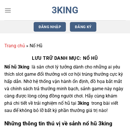
Bỏ
3KING
qua
nội
dung
ĐĂNG NHẬP
ĐĂNG KÝ
Trang chủ
»
Nổ Hũ
LƯU TRỮ DANH MỤC:
NỔ HŨ
Nổ hũ 3king
là sân chơi lý tưởng dành cho những ai yêu
thích slot game đổi thưởng với cơ hội trúng thưởng cực kỳ
hấp dẫn. Nhờ hệ thống vận hành ổn định, đồ họa bắt mắt
và chính sách trả thưởng minh bạch, sảnh game này ngày
càng được lòng cộng đồng người chơi. Hãy cùng khám
phá chi tiết về trải nghiệm nổ hũ tại
3king
trong bài viết
sau để không bỏ lỡ bất kỳ phần thưởng giá trị nào!
Những thông tin thú vị về sảnh nổ hũ 3king